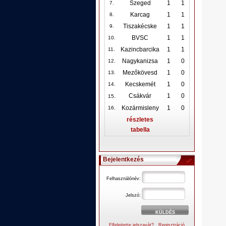
Szeged
1
1
7.
Karcag
1
1
8.
Tiszakécske
1
1
9.
BVSC
1
1
10
.
Kazincbarcika
1
1
11.
Nagykanizsa
1
0
12
.
Mezőkövesd
1
0
13.
Kecskemét
1
0
14.
.
Csákvár
1
0
15
Kozármisleny
1
0
16.
részletes
tabella
Bejelentkezés
Felhasználónév:
Jelszó:
Elfelejtette jelszavát?
Regisztráció