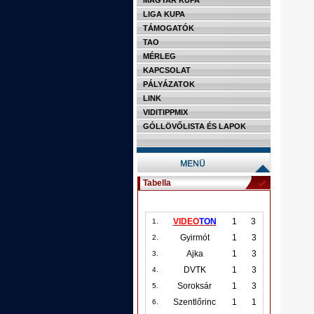
MAGYAR KUPA
LIGA KUPA
TÁMOGATÓK
TAO
MÉRLEG
KAPCSOLAT
PÁLYÁZATOK
LINK
VIDITIPPMIX
GÓLLÖVŐLISTA ÉS LAPOK
Tabella
VIDEO
TON
1
3
1.
Gyirmót
1
3
2.
Ajka
1
3
3.
DVTK
1
3
4.
Soroksár
1
3
5.
Szentlőrinc
1
1
6.