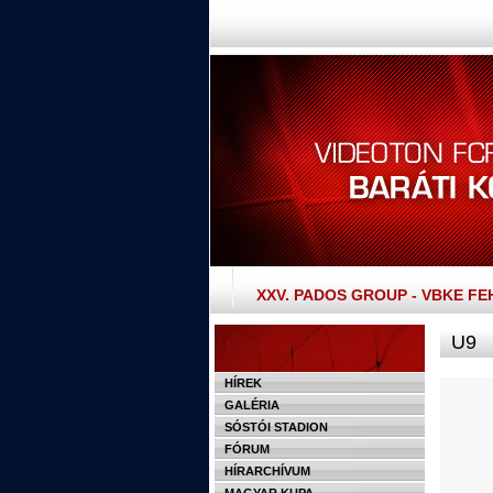
XXV. PADOS GROUP - VBKE F
U9
HÍREK
GALÉRIA
SÓSTÓI STADION
FÓRUM
HÍRARCHÍVUM