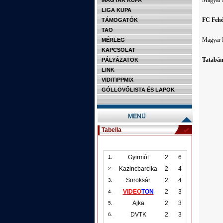
Magyar 
MAGYAR KUPA
LIGA KUPA
FC Fehé
TÁMOGATÓK
TAO
Magyar K
MÉRLEG
KAPCSOLAT
Tatabán
PÁLYÁZATOK
LINK
VIDITIPPMIX
GÓLLÖVŐLISTA ÉS LAPOK
Tabella
Gyirmót
2
6
1.
Kazincbarcika
2
4
2.
Soroksár
2
4
3.
VIDEO
TON
2
3
4.
Ajka
2
3
5.
DVTK
2
3
6.