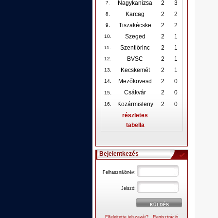
Nagykanizsa
2
3
7.
Karcag
2
2
8.
Tiszakécske
2
2
9.
Szeged
2
1
10
.
Szentlőrinc
2
1
11.
BVSC
2
1
12
.
Kecskemét
2
1
13.
Mezőkövesd
2
0
14.
.
Csákvár
2
0
15
Kozármisleny
2
0
16.
részletes
tabella
Bejelentkezés
Felhasználónév:
Jelszó:
Elfelejtette jelszavát?
Regisztráció