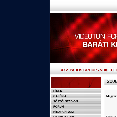
XXV. PADOS GROUP - VBKE F
2008
HÍREK
Magyar 
GALÉRIA
SÓSTÓI STADION
FÓRUM
HÍRARCHÍVUM