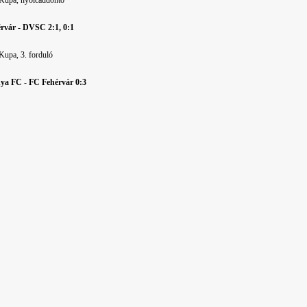
Kupa, nyolcaddöntő
rvár - DVSC 2:1, 0:1
upa, 3. forduló
ya FC - FC Fehérvár 0:3