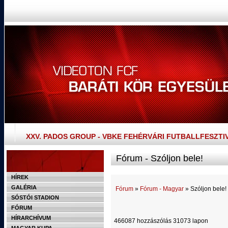
XXV. PADOS GROUP - VBKE FEHÉRVÁRI FUTBALLFESZTI
Fórum - Szóljon bele!
HÍREK
GALÉRIA
Fórum
»
Fórum - Magyar
» Szóljon bele!
SÓSTÓI STADION
FÓRUM
HÍRARCHÍVUM
466087 hozzászólás 31073 lapon