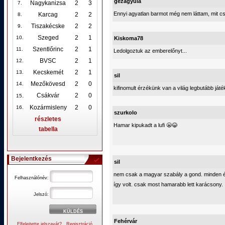
gézagyula
Nagykanizsa
2
3
7.
Ennyi agyatlan barmot még nem láttam, mit c
Karcag
2
2
8.
Tiszakécske
2
2
9.
Szeged
2
1
10
.
Kiskoma78
Szentlőrinc
2
1
11.
Ledolgoztuk az emberelőnyt...
BVSC
2
1
12
.
Kecskemét
2
1
13.
sil
Mezőkövesd
2
0
14.
kifinomult érzékünk van a világ legbutább játéko
.
Csákvár
2
0
15
Kozármisleny
2
0
16.
szurkolo
részletes
Hamar kipukadt a lufi 😬😂
tabella
Bejelentkezés
sil
nem csak a magyar szabály a gond. minden é
Felhasználónév:
így volt. csak most hamarabb lett karácsony.
Jelszó:
Fehérvár
Elfelejtette jelszavát?
Regisztráció