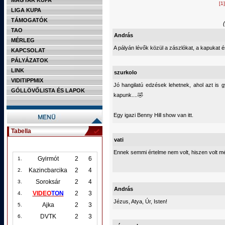
MAGYAR KUPA
[1]
LIGA KUPA
TÁMOGATÓK
TAO
András
MÉRLEG
A pályán lévők közül a zászlókat, a kapukat 
KAPCSOLAT
PÁLYÁZATOK
LINK
szurkolo
VIDITIPPMIX
Jó hangilatú edzések lehetnek, ahol azt is gy
GÓLLÖVŐLISTA ÉS LAPOK
kapunk....🤣
Egy igazi Benny Hill show van itt.
Tabella
vati
Ennek semmi értelme nem volt, hiszen volt mé
Gyirmót
2
6
1.
Kazincbarcika
2
4
2.
Soroksár
2
4
3.
András
VIDEO
TON
2
3
4.
Jézus, Atya, Úr, Isten!
Ajka
2
3
5.
DVTK
2
3
6.