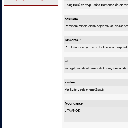
Eddig Köllő az mvp, utána Kemenes és ez mi
szurkolo
Remélem minéle elöbb bejelentik az aláirast 
Kiskoma78
Rég láttam ennyire szarul játszani a csapatot. H
sil
se fejjel, se lábbal nem tudjuk irányítani a lab
zsolee
Márkvárt zsebre tette Zsótért.
Moondance
LITVÁNOK