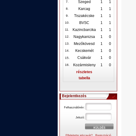
Szeged
1
1
7.
Karcag
1
1
8.
Tiszakécske
1
1
9.
BVSC
1
1
10
.
Kazincbarcika
1
1
11.
Nagykanizsa
1
0
12
.
Mezőkövesd
1
0
13.
Kecskemét
1
0
14.
.
Csákvár
1
0
15
Kozármisleny
1
0
16.
részletes
tabella
Bejelentkezés
Felhasználónév:
Jelszó:
Elfelejtette jelszavát?
Regisztráció