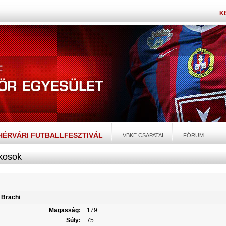
K
EHÉRVÁRI FUTBALLFESZTIVÁL
VBKE CSAPATAI
FÓRUM
kosok
 Brachi
Magasság:
179
Súly:
75