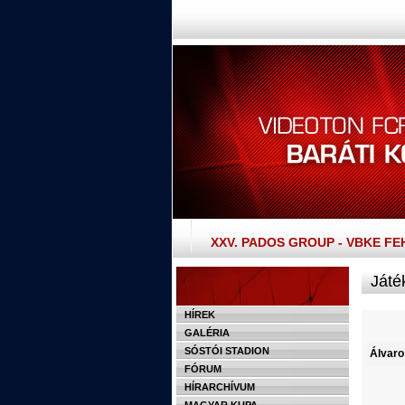
XXV. PADOS GROUP - VBKE F
Játé
HÍREK
GALÉRIA
SÓSTÓI STADION
Álvaro
FÓRUM
HÍRARCHÍVUM