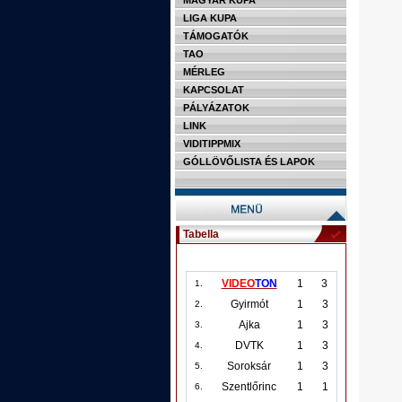
MAGYAR KUPA
LIGA KUPA
TÁMOGATÓK
TAO
MÉRLEG
KAPCSOLAT
PÁLYÁZATOK
LINK
VIDITIPPMIX
GÓLLÖVŐLISTA ÉS LAPOK
Tabella
VIDEO
TON
1
3
1.
Gyirmót
1
3
2.
Ajka
1
3
3.
DVTK
1
3
4.
Soroksár
1
3
5.
Szentlőrinc
1
1
6.